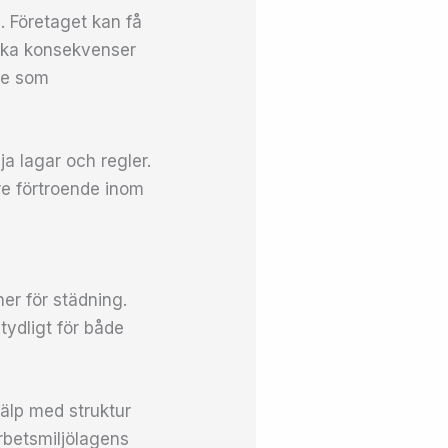
. Företaget kan få
diska konsekvenser
te som
ja lagar och regler.
re förtroende inom
er för städning.
tydligt för både
älp med struktur
arbetsmiljölagens