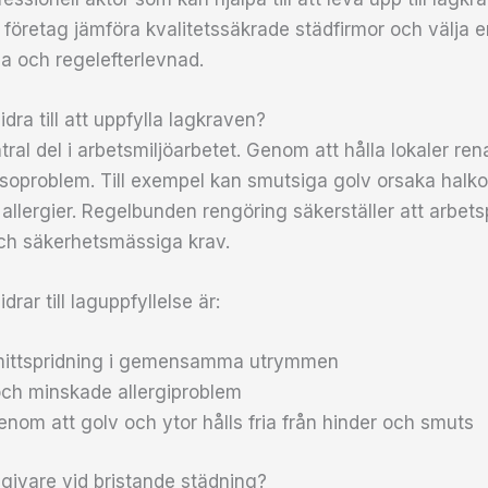
 företag jämföra kvalitetssäkrade städfirmor och välja 
lsa och regelefterlevnad.
dra till att uppfylla lagkraven?
ral del i arbetsmiljöarbetet. Genom att hålla lokaler ren
lsoproblem. Till exempel kan smutsiga golv orsaka halk
 allergier. Regelbunden rengöring säkerställer att arbets
ch säkerhetsmässiga krav.
drar till laguppfyllelse är:
smittspridning i gemensamma utrymmen
 och minskade allergiproblem
enom att golv och ytor hålls fria från hinder och smuts
sgivare vid bristande städning?