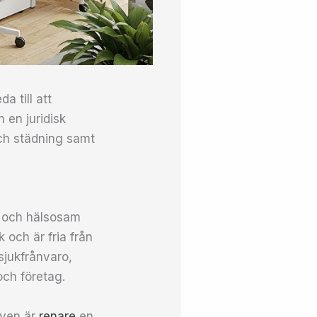
a till att
 en juridisk
och städning samt
er och hälsosam
k och är fria från
sjukfrånvaro,
och företag.
raven är
renare
en