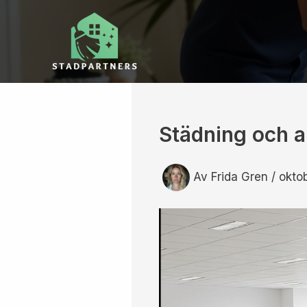
Hoppa
till
innehåll
Städning och ar
Av
Frida Gren
/
okto