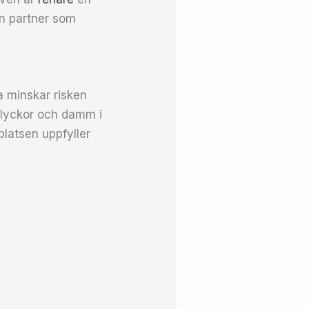
en partner som
a minskar risken
olyckor och damm i
platsen uppfyller