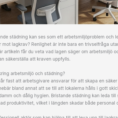
ande städning kan ses som ett arbetsmiljöproblem och led
 mot lagkrav? Renlighet är inte bara en trivselfråga utan
här artikeln får du veta vad lagen säger om arbetsmiljö 
n säkerställa att kraven uppfylls.
 kring arbetsmiljö och städning?
lår fast att arbetsgivare ansvarar för att skapa en säk
ebär bland annat att se till att lokalerna hålls i gott skic
damm och dålig hygien. Bristande städning kan leda till 
ad produktivitet, vilket i längden skadar både personal 
fessionell aktör som kan hjälpa till att leva upp till lagk