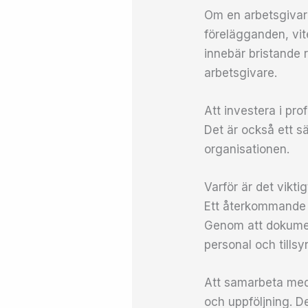
Om en arbetsgivare
förelägganden, vite
innebär bristande 
arbetsgivare.
Att investera i pro
Det är också ett s
organisationen.
Varför är det vikti
Ett återkommande p
Genom att dokument
personal och tillsy
Att samarbeta med 
och uppföljning. D