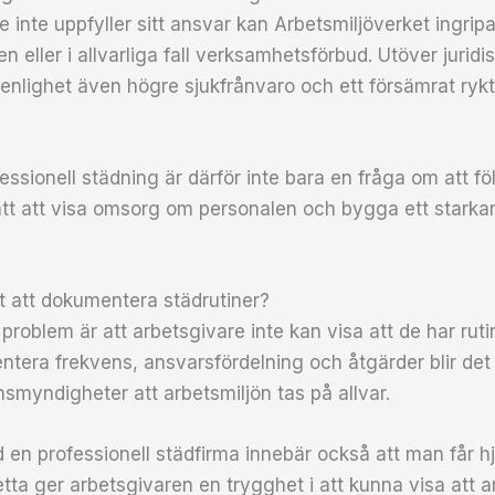
 inte uppfyller sitt ansvar kan Arbetsmiljöverket ingripa
n eller i allvarliga fall verksamhetsförbud. Utöver juri
renlighet även högre sjukfrånvaro och ett försämrat ryk
fessionell städning är därför inte bara en fråga om att föl
ätt att visa omsorg om personalen och bygga ett starka
gt att dokumentera städrutiner?
roblem är att arbetsgivare inte kan visa att de har rutin
era frekvens, ansvarsfördelning och åtgärder blir det 
nsmyndigheter att arbetsmiljön tas på allvar.
en professionell städfirma innebär också att man får hj
etta ger arbetsgivaren en trygghet i att kunna visa att 