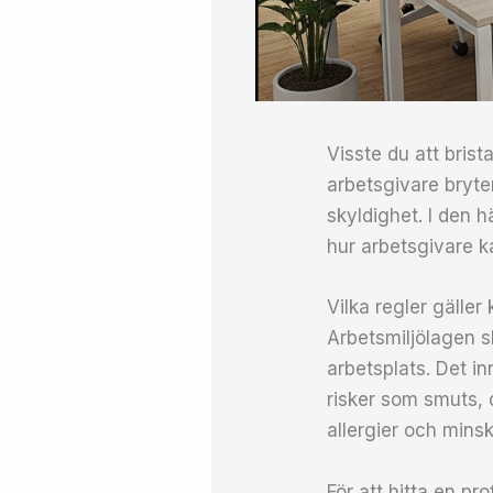
Visste du att brist
arbetsgivare bryter
skyldighet. I den 
hur arbetsgivare ka
Vilka regler gäller
Arbetsmiljölagen s
arbetsplats. Det inn
risker som smuts, 
allergier och minsk
För att hitta en pro