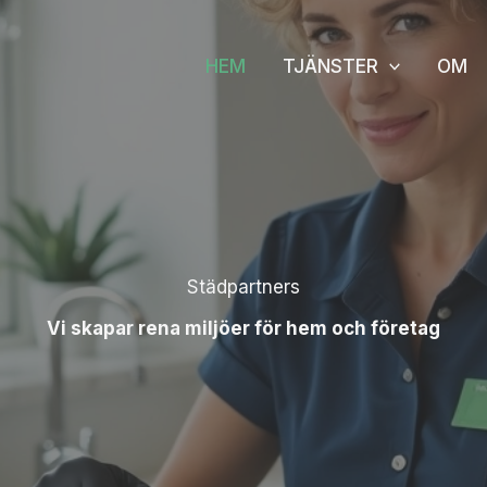
HEM
TJÄNSTER
OM
Städpartners
Vi skapar rena miljöer för hem och företag