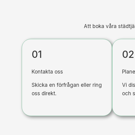
Att boka våra städtjä
01
02
Kontakta oss
Plane
Skicka en förfrågan eller ring
Vi di
oss direkt.
och s