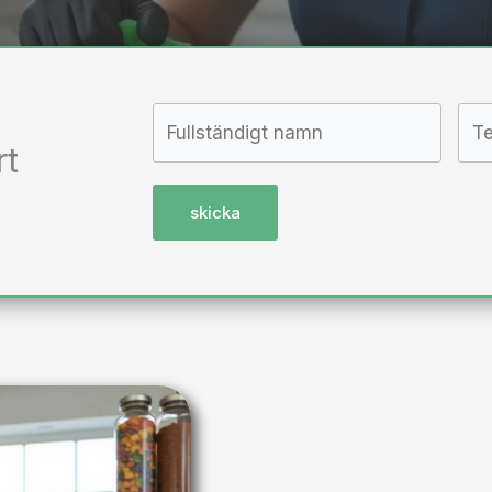
rt
skicka