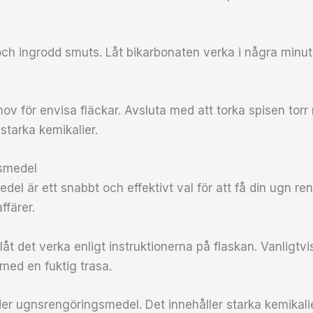
och ingrodd smuts. Låt bikarbonaten verka i några minut
v för envisa fläckar. Avsluta med att torka spisen torr
 starka kemikalier.
gsmedel
el är ett snabbt och effektivt val för att få din ugn re
ffärer.
åt det verka enligt instruktionerna på flaskan. Vanligtvi
med en fuktig trasa.
der ugnsrengöringsmedel. Det innehåller starka kemikal