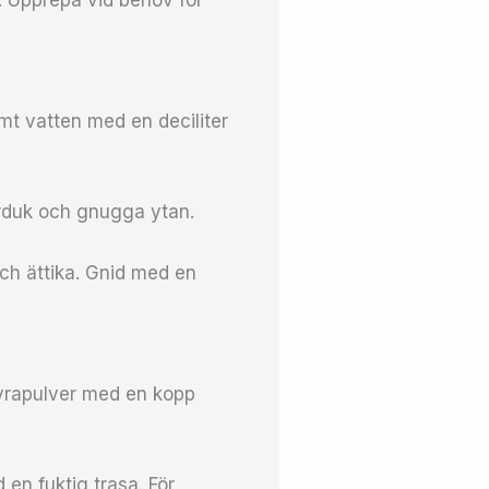
. Upprepa vid behov för
armt vatten med en deciliter
erduk och gnugga ytan.
och ättika. Gnid med en
nsyrapulver med en kopp
en fuktig trasa. För