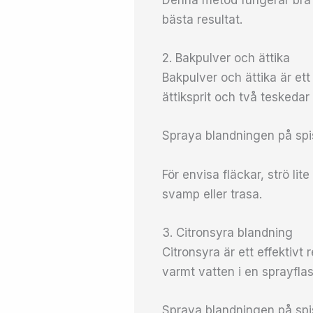
Denna metod fungerar bra p
bästa resultat.
2. Bakpulver och ättika
Bakpulver och ättika är ett
ättiksprit och två teskedar
Spraya blandningen på spi
För envisa fläckar, strö li
svamp eller trasa.
3. Citronsyra blandning
Citronsyra är ett effektiv
varmt vatten i en sprayflas
Spraya blandningen på spis