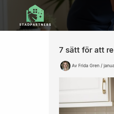
Hoppa
till
innehåll
7 sätt för att 
Av
Frida Gren
/
janua