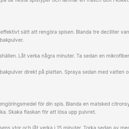
å de flesta spistyper och lämnar en fräsch doft i köket
 effektivt sätt att rengöra spisen. Blanda tre deciliter v
 bakpulver.
shällen. Låt verka några minuter. Ta sedan en mikrofib
te bakpulver direkt på plattan. Spraya sedan med vatten 
t rengöringsmedel för din spis. Blanda en matsked citro
ka. Skaka flaskan för att lösa upp pulvret.
ens ytor och låt verka i 15 minuter. Torka sedan av med 