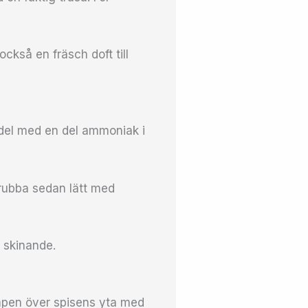
också en fräsch doft till
edel med en del ammoniak i
rubba sedan lätt med
h skinande.
mpen över spisens yta med