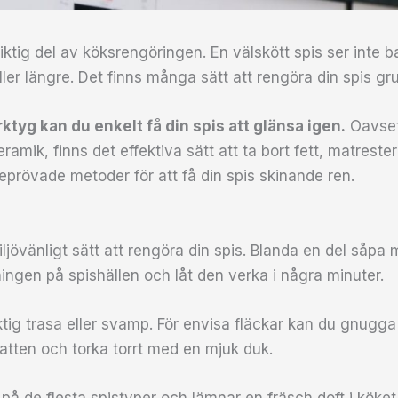
viktig del av köksrengöringen. En välskött spis ser inte b
ler längre. Det finns många sätt att rengöra din spis gru
tyg kan du enkelt få din spis att glänsa igen.
Oavset
ramik, finns det effektiva sätt att ta bort fett, matreste
 beprövade metoder för att få din spis skinande ren.
iljövänligt sätt att rengöra din spis. Blanda en del såpa 
ingen på spishällen och låt den verka i några minuter.
ig trasa eller svamp. För envisa fläckar kan du gnugga
vatten och torka torrt med en mjuk duk.