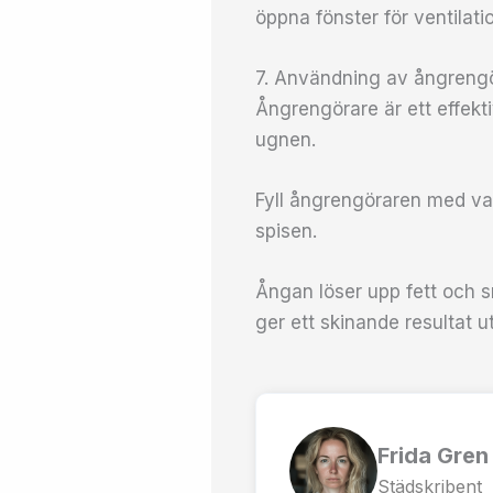
öppna fönster för ventilati
7. Användning av ångreng
Ångrengörare är ett effekt
ugnen.
Fyll ångrengöraren med va
spisen.
Ångan löser upp fett och s
ger ett skinande resultat u
Frida Gren
Städskribent